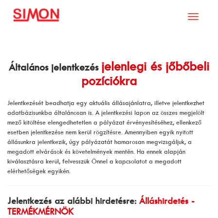
Toggle
navigati
jelenlegi és jőbőbeli
Általános jelentkezés
pozíciókra
Jelentkezését beadhatja egy aktuális állásajánlatra, illetve jelentkezhet
adatbázisunkba általánosan is. A jelentkezési lapon az összes megjelölt
mező kitöltése elengedhetetlen a pályázat érvényesítéséhez, ellenkező
esetben jelentkezése nem kerül rögzítésre. Amennyiben egyik nyitott
állásunkra jelentkezik, úgy pályázatát hamarosan megvizsgáljuk, a
megadott elvárások és követelmények mentén. Ha ennek alapján
kiválasztásra kerül, felvesszük Önnel a kapcsolatot a megadott
elérhetőségek egyikén.
Jelentkezés az alábbi hirdetésre:
Álláshirdetés -
TERMÉKMÉRNÖK