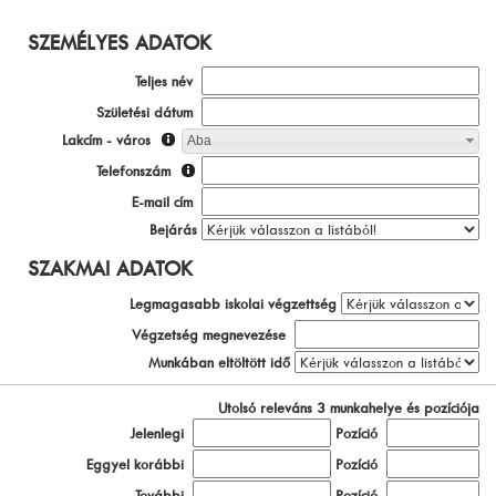
SZEMÉLYES ADATOK
Teljes név
Születési dátum
Lakcím - város
Aba
Telefonszám
E-mail cím
Bejárás
SZAKMAI ADATOK
Legmagasabb iskolai végzettség
Végzetség megnevezése
Munkában eltöltött idő
Utolsó releváns 3 munkahelye és pozíciója
Jelenlegi
Pozíció
Eggyel korábbi
Pozíció
További
Pozíció