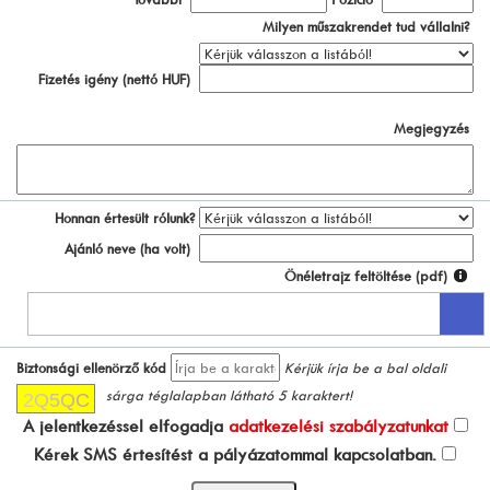
Milyen műszakrendet tud vállalni?
Fizetés igény (nettó HUF)
Megjegyzés
Honnan értesült rólunk?
Ajánló neve (ha volt)
Önéletrajz feltöltése (pdf)
Biztonsági ellenörző kód
Kérjük írja be a bal oldali
sárga téglalapban látható 5 karaktert!
A jelentkezéssel elfogadja
adatkezelési szabályzatunkat
Kérek SMS értesítést a pályázatommal kapcsolatban.