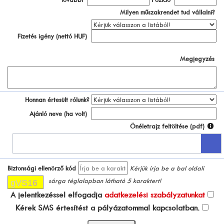
Milyen műszakrendet tud vállalni?
Fizetés igény (nettó HUF)
Megjegyzés
Honnan értesült rólunk?
Ajánló neve (ha volt)
Önéletrajz feltöltése (pdf)
Biztonsági ellenörző kód
Kérjük írja be a bal oldali
sárga téglalapban látható 5 karaktert!
A jelentkezéssel elfogadja
adatkezelési szabályzatunkat
Kérek SMS értesítést a pályázatommal kapcsolatban.