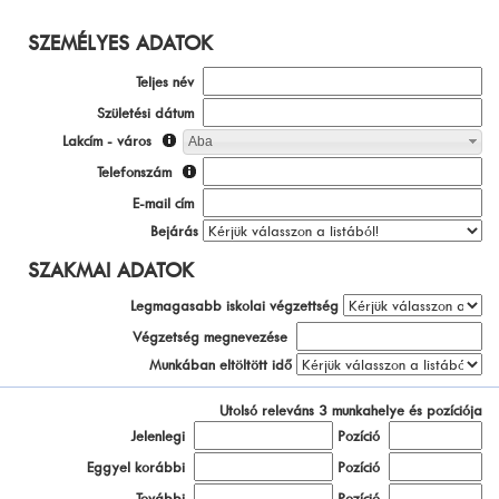
SZEMÉLYES ADATOK
Teljes név
Születési dátum
Lakcím - város
Aba
Telefonszám
E-mail cím
Bejárás
SZAKMAI ADATOK
Legmagasabb iskolai végzettség
Végzetség megnevezése
Munkában eltöltött idő
Utolsó releváns 3 munkahelye és pozíciója
Jelenlegi
Pozíció
Eggyel korábbi
Pozíció
További
Pozíció