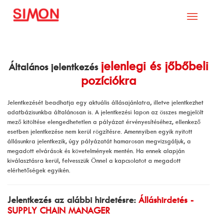
Toggle
navigati
jelenlegi és jőbőbeli
Általános jelentkezés
pozíciókra
Jelentkezését beadhatja egy aktuális állásajánlatra, illetve jelentkezhet
adatbázisunkba általánosan is. A jelentkezési lapon az összes megjelölt
mező kitöltése elengedhetetlen a pályázat érvényesítéséhez, ellenkező
esetben jelentkezése nem kerül rögzítésre. Amennyiben egyik nyitott
állásunkra jelentkezik, úgy pályázatát hamarosan megvizsgáljuk, a
megadott elvárások és követelmények mentén. Ha ennek alapján
kiválasztásra kerül, felvesszük Önnel a kapcsolatot a megadott
elérhetőségek egyikén.
Jelentkezés az alábbi hirdetésre:
Álláshirdetés -
SUPPLY CHAIN MANAGER