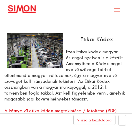
Toggle
navigati
Etikai Kódex
Ezen Etikai kódex magyar –
és angol nyelven is elkészült.
Amennyiben a Kódex angol
nyelvű szövege bárhol
ellentmond a magyar változatnak, úgy a magyar nyelvű
szöveget kell irányadónak tekinteni. Az Etikai Kódex
összhangban van a magyar munkajoggal, a 2012. I.
törvényben foglaltakkal. Azt kell figyelembe venni, amelyik
magasabb jogi követelményeket támaszt.
A kétnyelvű etika kódex megtekintése / letöltése (PDF)
Vissza a kezdőlapra