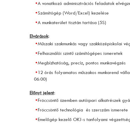
A vonatkozó adminisztrációs feladatok elvégz
Számítógép (Word/Excel) kezelése
A munkaterület tisztán tartása (5S)
Elvárások
:
Műszaki szakmunkás vagy szakközépiskolai vé
Felhasználói szintű számítógépes ismeretek
Megbízhatóság, precíz, pontos munkavégzés
12 órás folyamatos műszakos munkarend válla
06:00)
Előnyt jelent
:
Fröccsöntő üzemben autóipari alkatrészek gyá
Fröccsöntő technológia és szerszám ismerete
Emelőgép kezelő OKJ-s tanfolyami végzettsé