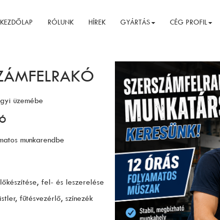
KEZDŐLAP
RÓLUNK
HÍREK
GYÁRTÁS
CÉG PROFIL
RSZÁMFELRAKÓ
hegyi üzemébe
KÓ
amatos munkarendbe
őkészítése, fel- és leszerelése
ler, fűtésvezérlő, színezék