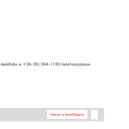
Érdeklődni a +36-30/384-1183 telefonszámon
Vissza a kezdőlapra