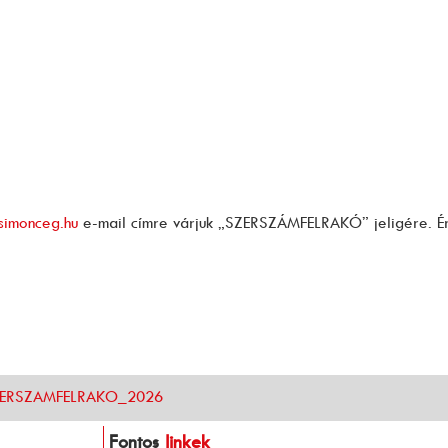
imonceg.hu
e-mail címre várjuk „SZERSZÁMFELRAKÓ” jeligére. 
_SZERSZAMFELRAKO_2026
Fontos
linkek