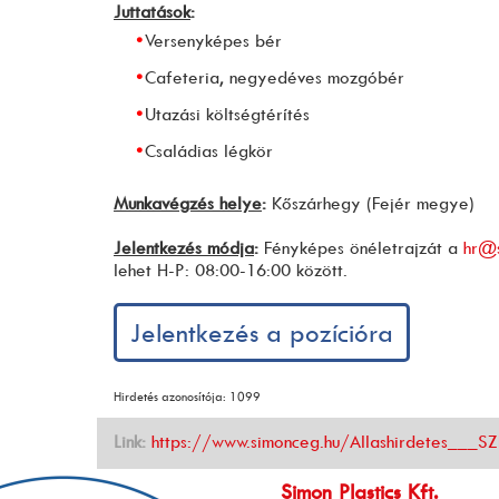
Juttatások
:
Versenyképes bér
Cafeteria, negyedéves mozgóbér
Utazási költségtérítés
Családias légkör
Munkavégzés helye
:
Kőszárhegy (Fejér megye)
Jelentkezés módja
:
Fényképes önéletrajzát a
hr@s
lehet H-P: 08:00-16:00 között.
Jelentkezés a pozícióra
Hirdetés azonosítója: 1099
Link:
https://www.simonceg.hu/Allashirdetes__
Simon Plastics Kft.