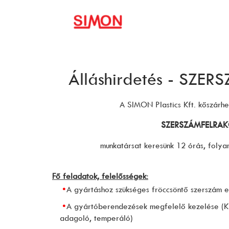
Álláshirdetés - SZE
A SIMON Plastics Kft. kőszár
SZERSZÁMFELRA
munkatársat keresünk 12 órás, foly
Fő feladatok, felelősségek:
A gyártáshoz szükséges fröccsöntő szerszám el
A gyártóberendezések megfelelő kezelése (Kist
adagoló, temperáló)