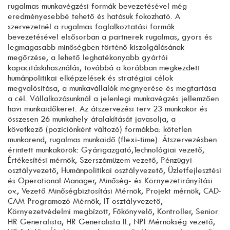
rugalmas munkavégzési formák bevezetésével még
eredményesebbé tehető és hatásuk fokozható. A
szervezetnél a rugalmas foglalkoztatási formák
bevezetésével elsősorban a partnerek rugalmas, gyors és
legmagasabb minőségben történő kiszolgálásának
megőrzése, a lehető leghatékonyabb gyártói
kapacitáskihasználás, továbbá a korábban megkezdett
humánpolitikai elképzelések és stratégiai célok
megvalósítása, a munkavállalók megnyerése és megtartása
a cél. Vállalkozásunknál a jelenlegi munkavégzés jellemzően
havi munkaidőkeret. Az átszervezési terv 23 munkakör és
összesen 26 munkahely átalakítását javasolja, a
következő (pozíciónként változó) formákba: kötetlen
munkarend, rugalmas munkaidő (flexi-time). Átszervezésben
érintett munkakörök: Gyárigazgató,Technológiai vezető,
Értékesítési mérnök, Szerszámüzem vezető, Pénzügyi
osztályvezető, Humánpolitikai osztályvezető, Üzletfejlesztési
és Operational Manager, Minőség- és Környezetirányítási
ov., Vezető Minőségbiztosítási Mérnök, Projekt mérnök, CAD-
CAM Programozó Mérnök, IT osztályvezető,
Környezetvédelmi megbízott, Főkönyvelő, Kontroller, Senior
HR Generalista, HR Generalista II., NPI Mérnökség vezető,