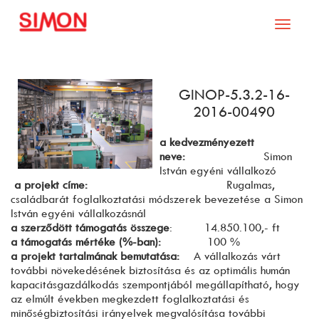
Toggle
navigati
GINOP-5.3.2-16-
2016-00490
a kedvezményezett
neve:
Simon
István egyéni vállalkozó
a projekt címe:
Rugalmas,
családbarát foglalkoztatási módszerek bevezetése a Simon
István egyéni vállalkozásnál
a szerződött támogatás összege
: 14.850.100,- ft
a támogatás mértéke (%-ban):
100 %
a projekt tartalmának bemutatása:
A vállalkozás várt
további növekedésének biztosítása és az optimális humán
kapacitásgazdálkodás szempontjából megállapítható, hogy
az elmúlt években megkezdett foglalkoztatási és
minőségbiztosítási irányelvek megvalósítása további