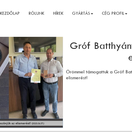
KEZDŐLAP
RÓLUNK
HÍREK
GYÁRTÁS
CÉG PROFIL
Gróf Batthyány
Örömmel támogattuk a Gróf Batth
elismerést!