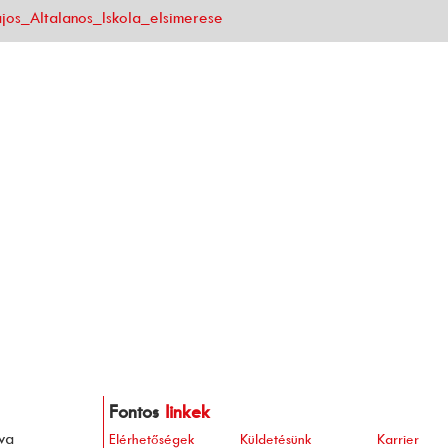
jos_Altalanos_Iskola_elsimerese
Fontos
linkek
va
Elérhetőségek
Küldetésünk
Karrier