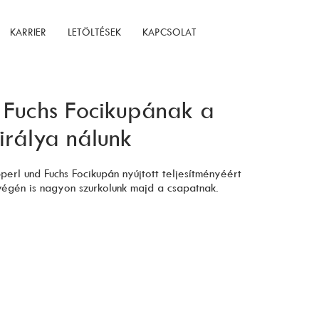
KARRIER
LETÖLTÉSEK
KAPCSOLAT
 Fuchs Focikupának a
irálya nálunk
epperl und Fuchs Focikupán nyújtott teljesítményéért
 végén is nagyon szurkolunk majd a csapatnak.