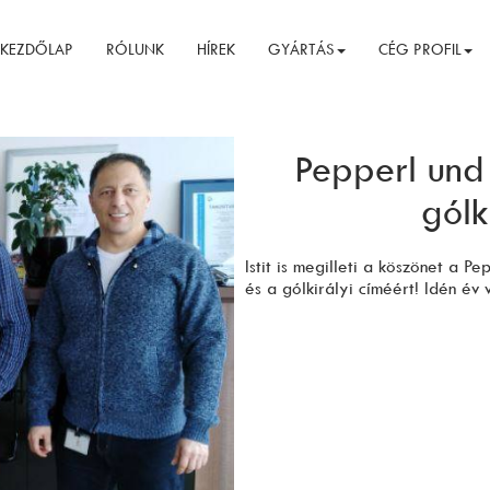
KEZDŐLAP
RÓLUNK
HÍREK
GYÁRTÁS
CÉG PROFIL
Pepperl und
gólk
Istit is megilleti a köszönet a P
és a gólkirályi címéért! Idén év