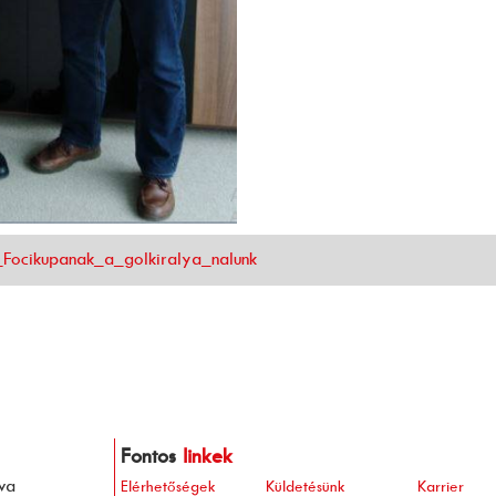
_Focikupanak_a_golkiralya_nalunk
Fontos
linkek
va
Elérhetőségek
Küldetésünk
Karrier