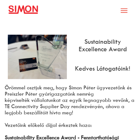
Toggle
navigati
Sustainability
Excellence Award
Kedves Látogatóink!
Örömmel osztjuk meg, hogy Simon Péter ügyvezetőnk és
Preiszler Péter gyárigazgatónk nemrég
képviselték vállalatunkat az egyik legnagyobb vevőnk, a
TE Connectivity Supplier Day rendezvényén, ahova a
legjobb beszállítóit hívta meg!
Vezetőink előkelő díjjal érkeztek haza:
Sustainability Excellence Award - Fenntarthatósági