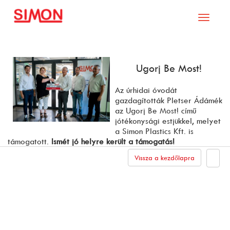
Toggle
navigati
Ugorj Be Most!
Az úrhidai óvodát
gazdagították Pletser Ádámék
az Ugorj Be Most! című
jótékonysági estjükkel, melyet
a Simon Plastics Kft. is
támogatott.
Ismét jó helyre került a támogatás!
Vissza a kezdőlapra