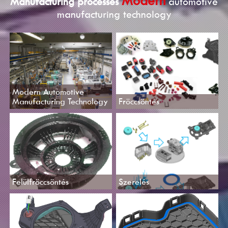
Modern
Manufacturing processes
automotive
manufacturing technology
Modern Automotive
Manufacturing Technology
Fröccsöntés
Felülfröccsöntés
Szerelés