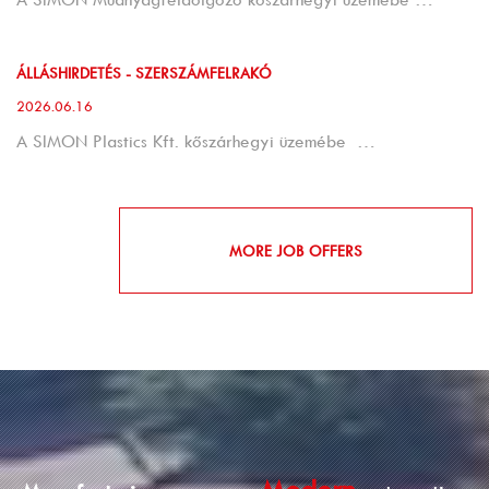
ÁLLÁSHIRDETÉS - SZERSZÁMFELRAKÓ
2026.06.16
A SIMON Plastics Kft. kőszárhegyi üzemébe …
MORE JOB OFFERS