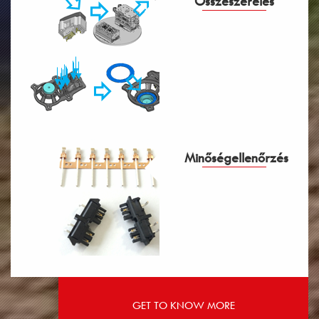
Összeszerelés
Minőségellenőrzés
GET TO KNOW MORE