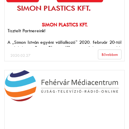
SIMON PLASTICS KFT.
Tisztelt Partnereink!
A „Simon István egyéni vállalkozó” 2020. február 20-tól
átalakult, és
Simon Plastics Kft.
néven folytatja tovább
tevékenységét
JOGFOLYTONOSAN
.
Az új cég székhelye,
Bővebben
2020.02.27
tevékenységi köre, DUNS száma, bankszámlaszámai
változatlanok.