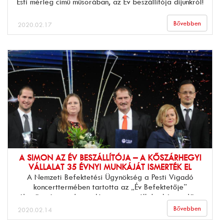
Esti mérleg című műsorában, az Év beszállítója díjunkról!
Bővebben
2020.02.17
A SIMON AZ ÉV BESZÁLLÍTÓJA – A KŐSZÁRHEGYI
VÁLLALAT 35 ÉVNYI MUNKÁJÁT ISMERTÉK EL
A Nemzeti Befektetési Ügynökség a Pesti Vigadó
koncerttermében tartotta az „Év Befektetője”
gálaműsorát, amelyen idén megyei vállalat képviselőit is
színpadra szólítottak.
Bővebben
2020.02.14