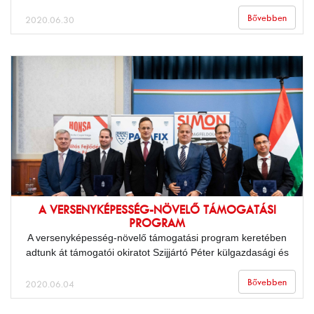
Bővebben
2020.06.30
A VERSENYKÉPESSÉG-NÖVELŐ TÁMOGATÁSI
PROGRAM
A versenyképesség-növelő támogatási program keretében
adtunk át támogatói okiratot Szijjártó Péter külgazdasági és
külügyminiszterrel. A munkahelyek megvédése mellett már a
gazdaság fellendítése is látszik, a cégekkel kapacitásuk
Bővebben
2020.06.04
növeléséről, új technológiák alkalmazásáról, és
termékkínálatuk bővítéséről tárgyaltunk.