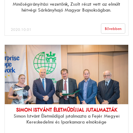
Minőségirányítási vezetőnk, Zsolt részt vett az elmúlt
hétvégi Sárkányhajó Magyar Bajnokságban.
Bővebben
2020.10.01
SIMON ISTVÁNT ÉLETMŰDÍJJAL JUTALMAZTÁK
Simon Istvánt Életműdíjjal jutalmazta a Fejér Megyei
Kereskedelmi és Iparkamara elnöksége