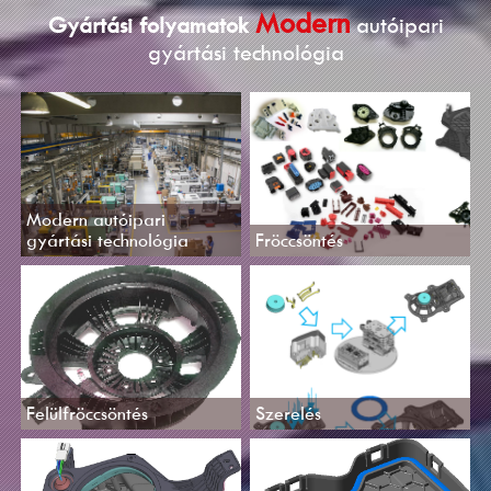
Modern
Gyártási folyamatok
autóipari
gyártási technológia
Modern autóipari
gyártási technológia
Fröccsöntés
Felülfröccsöntés
Szerelés