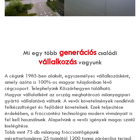
generációs
Mi egy több
családi
vállalkozás
vagyunk
A cégünk 1985-ben alakult, egyszemélyes vállalkozásként,
amely azóta is 100%-os magyar tulajdonban lévő
cégcsoport. Telephelyünk Kőszárhegyen található.
Magyar vállalatként az ország meghatározó műanyagipari
gyártó vállalatává váltunk. A vevői követelmények rendkívüli
felkészültséget és fejlődést követelnek. Ezek teljesítése
érdekében, a fröccsöntési technológia modern vívmányait is
fel kell használnunk. Alapelvünk a vevői igények magas szintű
kielégítése.
Több mint 75 db műanyag fröccsöntőgépünk
mérettartománya 25 tonnától 1200 tonna záróerőig terjed.