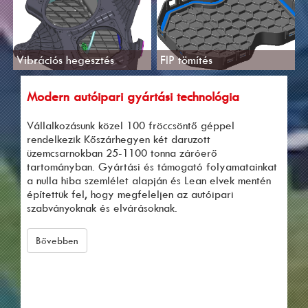
Vibrációs hegesztés
FIP tömítés
Modern autóipari gyártási technológia
Vállalkozásunk közel 100 fröccsöntő géppel
rendelkezik Kőszárhegyen két daruzott
üzemcsarnokban 25-1100 tonna záróerő
tartományban. Gyártási és támogató folyamatainkat
a nulla hiba szemlélet alapján és Lean elvek mentén
építettük fel, hogy megfeleljen az autóipari
szabványoknak és elvárásoknak.
Bővebben