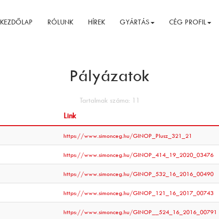
KEZDŐLAP
RÓLUNK
HÍREK
GYÁRTÁS
CÉG PROFIL
Pályázatok
Tartalmak száma: 11
Link
https://www.simonceg.hu/GINOP_Plusz_321_21
https://www.simonceg.hu/GINOP_414_19_2020_03476
https://www.simonceg.hu/GINOP_532_16_2016_00490
https://www.simonceg.hu/GINOP_121_16_2017_00743
https://www.simonceg.hu/GINOP__524_16_2016_00791