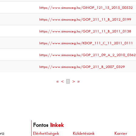
https://www.simonceg.hu/GINOP_121_15_2015_00532
https://www.simonceg.hu/GOP_211_11_B_2012_0199
https://www.simonceg.hu/GOP_211_11_B_2011_0138
https://www.simonceg.hu/KDOP_111_C_11_2011_0111
https://www.simonceg.hu/GOP_211_09_A_2_2010_0362
https://www.simonceg.hu/GOP_211_B_2007_0329
«
<
1
>
»
Fontos
linkek
va
Elérhetőségek
Küldetésünk
Karrier